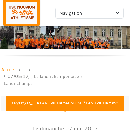
Panneau de gestion des cookies
Accueil
07/05/17,,,"La landrichampenoise ?
Landrichamps"
07/05/17,,,"LA LANDRICHAMPENOISE ? LANDRICHAMPS"
Le
dimanche
07
mai
2017