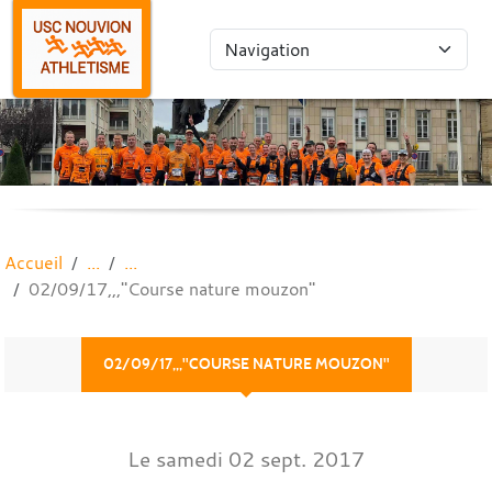
Panneau de gestion des cookies
Accueil
02/09/17,,,"Course nature mouzon"
02/09/17,,,"COURSE NATURE MOUZON"
Le
samedi
02
sept.
2017