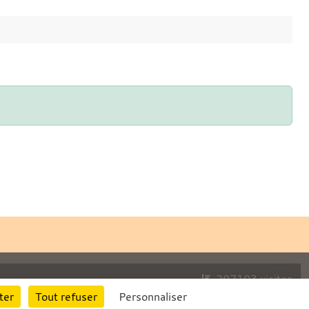
297103
visites
ter
Tout refuser
Personnaliser