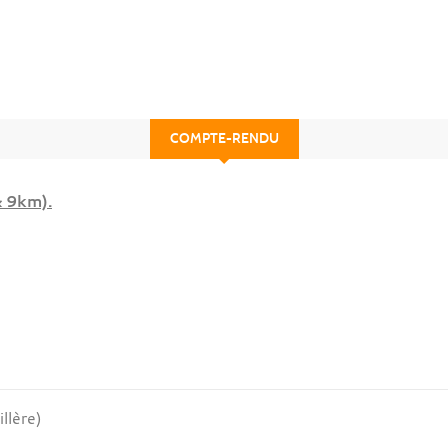
COMPTE-RENDU
& 9km).
llère)