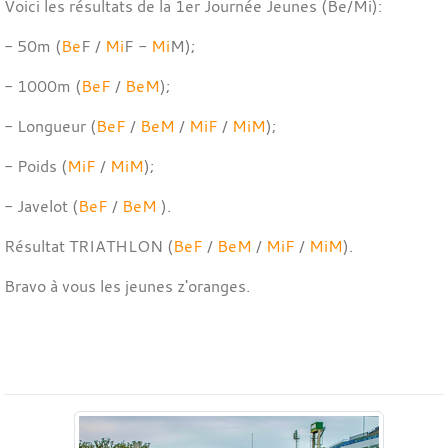
Voici les résultats de la 1er Journée Jeunes (Be/Mi):
- 50m (
Be
F /
Mi
F -
Mi
M);
- 1000m (
BeF
/
BeM
);
- Longueur (
BeF
/
BeM
/
MiF
/
MiM
);
- Poids (
MiF
/
MiM
);
- Javelot (
BeF
/
BeM
).
Résultat TRIATHLON (
BeF
/
BeM
/
MiF
/
MiM
).
Bravo à vous les jeunes z'oranges.