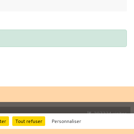
297224
visites
ter
Tout refuser
Personnaliser
Informations légales