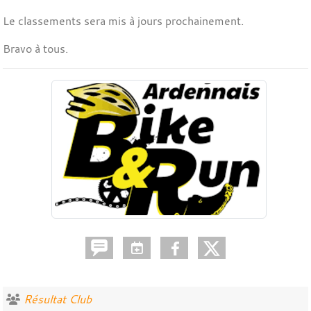
Le classements sera mis à jours prochainement.
Bravo à tous.
Résultat Club